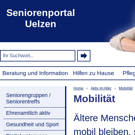
Seniorenportal
Uelzen
Beratung und Information
Hilfen zu Hause
Pfle
Home
›
Aktiv im Alter
›
Mobilität
Seniorengruppen /
Mobilität
Seniorentreffs
Ehrenamtlich aktiv
Ältere Mensche
Gesundheit und Sport
mobil bleiben, 