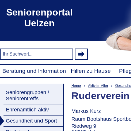
Seniorenportal
Uelzen
Beratung und Information
Hilfen zu Hause
Pfle
Home
›
Aktiv im Alter
›
Gesundhei
Seniorengruppen /
Ruderverein 
Seniorentreffs
Ehrenamtlich aktiv
Markus Kurz
Raum Bootshaus Sportboo
Gesundheit und Sport
Riedweg 9