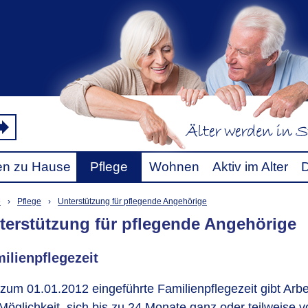
fen zu Hause
Pflege
Wohnen
Aktiv im Alter
e
›
Pflege
›
Unterstützung für pflegende Angehörige
terstützung für pflegende Angehörige
ilienpflegezeit
 zum 01.01.2012 eingeführte Familienpflegezeit gibt Ar
Möglichkeit, sich bis zu 24 Monate ganz oder teilweise vo