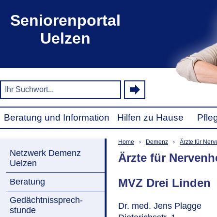
Seniorenportal
Uelzen
Beratung und Information
Hilfen zu Hause
Pfle
Home
›
Demenz
›
Ärzte für Ner
Netzwerk Demenz
Ärzte für Nervenh
Uelzen
MVZ Drei Linden
Beratung
Gedächtnissprech-
Dr. med. Jens Plagge
stunde