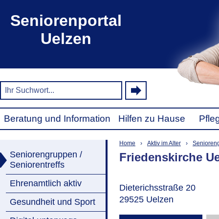
Seniorenportal
Uelzen
Beratung und Information
Hilfen zu Hause
Pfle
Home
›
Aktiv im Alter
›
Senioreng
Seniorengruppen /
Friedenskirche U
Seniorentreffs
Ehrenamtlich aktiv
Dieterichsstraße 20
29525 Uelzen
Gesundheit und Sport