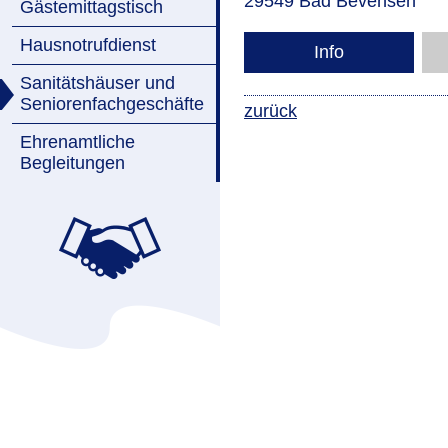
29549 Bad Bevensen
Gästemittagstisch
Hausnotrufdienst
Info
Sanitätshäuser und
Seniorenfachgeschäfte
zurück
Ehrenamtliche
Begleitungen