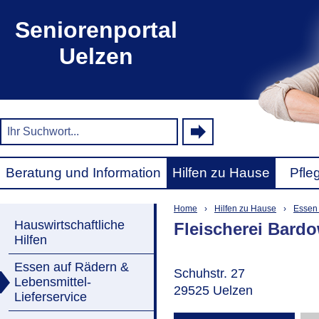
Seniorenportal
Uelzen
Beratung und Information
Hilfen zu Hause
Pfle
Home
›
Hilfen zu Hause
›
Essen 
Hauswirtschaftliche
Fleischerei Bard
Hilfen
Essen auf Rädern &
Schuhstr. 27
Lebensmittel-
29525 Uelzen
Lieferservice